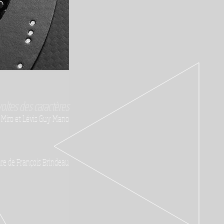
voltes des caractères
 Miro et Lévis Guy Mano
ure de François Brindeau