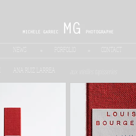
NEWS
PORFOLIO
CONTACT
E
ANA RUIZ LARREA
aux vieilles tapisseries